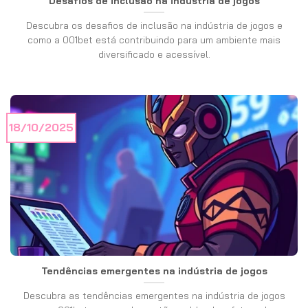
Desafios de inclusão na indústria de jogos
Descubra os desafios de inclusão na indústria de jogos e
como a 001bet está contribuindo para um ambiente mais
diversificado e acessível.
18/10/2025
Tendências emergentes na indústria de jogos
Descubra as tendências emergentes na indústria de jogos