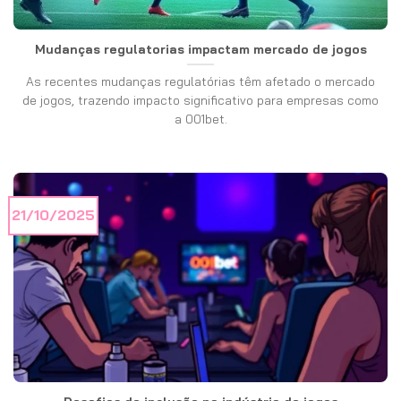
Mudanças regulatorias impactam mercado de jogos
As recentes mudanças regulatórias têm afetado o mercado
de jogos, trazendo impacto significativo para empresas como
a 001bet.
21/10/2025