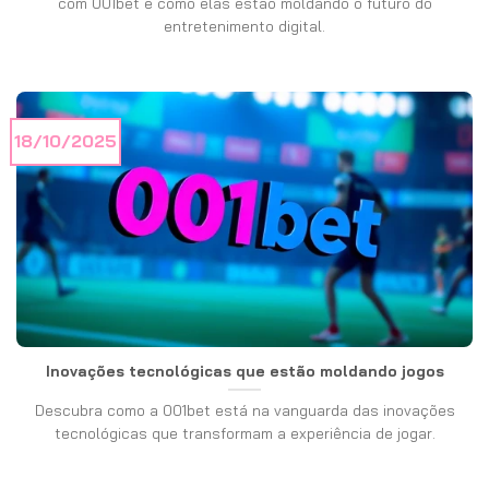
com 001bet e como elas estão moldando o futuro do
entretenimento digital.
18/10/2025
Inovações tecnológicas que estão moldando jogos
Descubra como a 001bet está na vanguarda das inovações
tecnológicas que transformam a experiência de jogar.