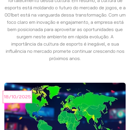
fortalecimento dessa cultura. Em resumo, a cultura de
esports está moldando o futuro do mercado de jogos, e a
001bet está na vanguarda dessa transformação. Com um
foco claro em inovação e engajamento, a empresa está
bem posicionada para aproveitar as oportunidades que
surgem neste ambiente em rápida evolução. A
importância da cultura de esports é inegável, e sua
influência no mercado promete continuar crescendo nos
próximos anos.
18/10/2025