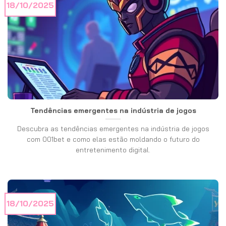
18/10/2025
Tendências emergentes na indústria de jogos
Descubra as tendências emergentes na indústria de jogos
com 001bet e como elas estão moldando o futuro do
entretenimento digital.
18/10/2025