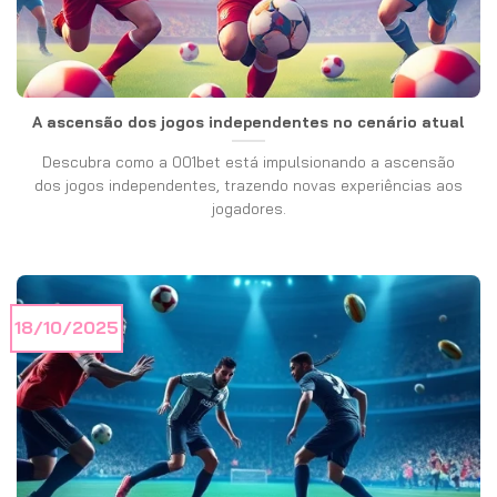
A ascensão dos jogos independentes no cenário atual
Descubra como a 001bet está impulsionando a ascensão
dos jogos independentes, trazendo novas experiências aos
jogadores.
18/10/2025