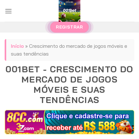
Pular
para
o
conteúdo
REGISTRAR
Início
»
Crescimento do mercado de jogos móveis e
suas tendências
001BET - CRESCIMENTO DO
MERCADO DE JOGOS
MÓVEIS E SUAS
TENDÊNCIAS