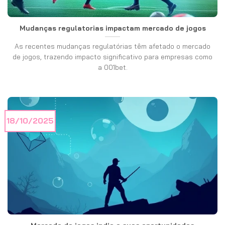
Mudanças regulatorias impactam mercado de jogos
As recentes mudanças regulatórias têm afetado o mercado
de jogos, trazendo impacto significativo para empresas como
a 001bet.
18/10/2025