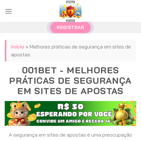
Pular
para
o
conteúdo
REGISTRAR
Início
»
Melhores práticas de segurança em sites de
apostas
001BET - MELHORES
PRÁTICAS DE SEGURANÇA
EM SITES DE APOSTAS
A segurança em sites de apostas é uma preocupação