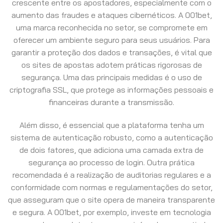
crescente entre os apostadores, especialmente com o
aumento das fraudes e ataques cibernéticos. A 001bet,
uma marca reconhecida no setor, se compromete em
oferecer um ambiente seguro para seus usuários. Para
garantir a proteção dos dados e transações, é vital que
os sites de apostas adotem práticas rigorosas de
segurança. Uma das principais medidas é o uso de
criptografia SSL, que protege as informações pessoais e
financeiras durante a transmissão.
Além disso, é essencial que a plataforma tenha um
sistema de autenticação robusto, como a autenticação
de dois fatores, que adiciona uma camada extra de
segurança ao processo de login. Outra prática
recomendada é a realização de auditorias regulares e a
conformidade com normas e regulamentações do setor,
que asseguram que o site opera de maneira transparente
e segura. A 001bet, por exemplo, investe em tecnologia