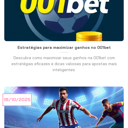
Estratégias para maximizar ganhos no 001bet
Descubra como maximizar seus ganhos na 001bet com
estratégias eficazes e dicas valiosas para apostas mais
inteligentes.
18/10/2025