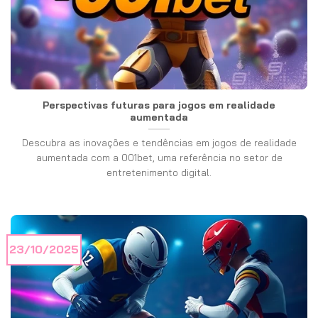
Perspectivas futuras para jogos em realidade
aumentada
Descubra as inovações e tendências em jogos de realidade
aumentada com a 001bet, uma referência no setor de
entretenimento digital.
23/10/2025