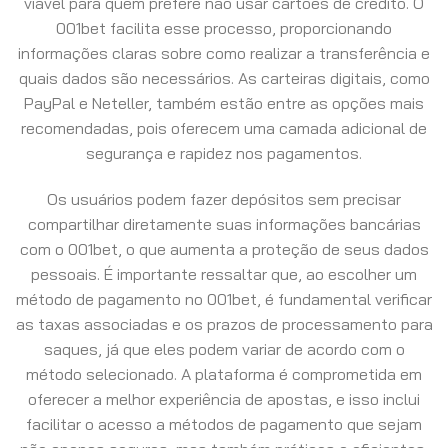
viável para quem prefere não usar cartões de crédito. O
001bet facilita esse processo, proporcionando
informações claras sobre como realizar a transferência e
quais dados são necessários. As carteiras digitais, como
PayPal e Neteller, também estão entre as opções mais
recomendadas, pois oferecem uma camada adicional de
segurança e rapidez nos pagamentos.
Os usuários podem fazer depósitos sem precisar
compartilhar diretamente suas informações bancárias
com o 001bet, o que aumenta a proteção de seus dados
pessoais. É importante ressaltar que, ao escolher um
método de pagamento no 001bet, é fundamental verificar
as taxas associadas e os prazos de processamento para
saques, já que eles podem variar de acordo com o
método selecionado. A plataforma é comprometida em
oferecer a melhor experiência de apostas, e isso inclui
facilitar o acesso a métodos de pagamento que sejam