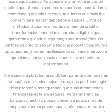
aos seus usuários. Ao acessar o site, você encontra
opções que atendem a diferentes perfis de apostadores,
permitindo que cada um escolha a forma que mais lhe
convém para realizar depósitos e saques. Entre os
métodos disponíveis, estão cartões de crédito,
transferências bancárias e carteiras digitais, que
garantem agilidade e segurança nas transações. Os
cartões de crédito são uma escolha popular, pois muitos
apostadores já estão familiarizados com esse método e
apreciam a conveniência de poder fazer depósitos
instantâneos.
Além disso, a plataforma do 001bet garante que todas as
transações realizadas sejam protegidas por tecnologia
de criptografia, assegurando que suas informações
financeiras estejam seguras. As transferências
bancárias, embora possam levar um pouco mais de
tempo para serem processadas, são uma alternativa