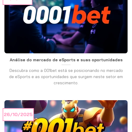
Análise do mercado de eSports e suas oportunidades
Descubra como a 001bet está se posicionando no mercado
de eSports e as oportunidades que surgem neste setor em
crescimento.
26/10/2025