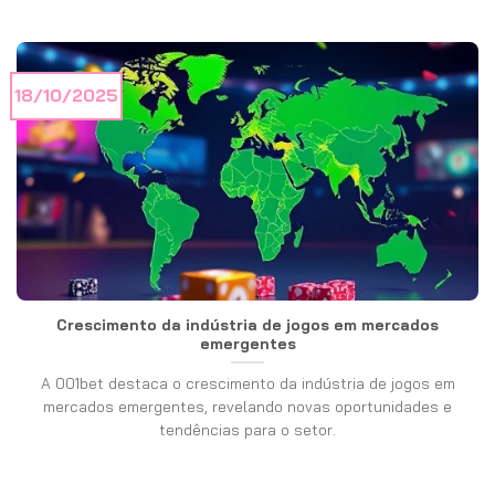
18/10/2025
Crescimento da indústria de jogos em mercados
emergentes
A 001bet destaca o crescimento da indústria de jogos em
mercados emergentes, revelando novas oportunidades e
tendências para o setor.