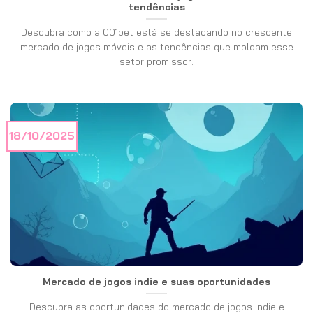
tendências
Descubra como a 001bet está se destacando no crescente
mercado de jogos móveis e as tendências que moldam esse
setor promissor.
18/10/2025
Mercado de jogos indie e suas oportunidades
Descubra as oportunidades do mercado de jogos indie e